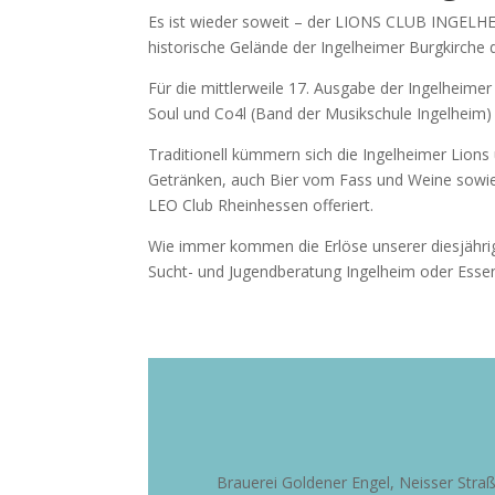
Es ist wieder soweit – der LIONS CLUB INGELHEI
historische Gelände der Ingelheimer Burgkirche 
Für die mittlerweile 17. Ausgabe der Ingelheim
Soul und Co4l (Band der Musikschule Ingelheim) 
Traditionell kümmern sich die Ingelheimer Lions
Getränken, auch Bier vom Fass und Weine sowie 
LEO Club Rheinhessen offeriert.
Wie immer kommen die Erlöse unserer diesjährig
Sucht- und Jugendberatung Ingelheim oder Essen
Brauerei Goldener Engel, Neisser Stra