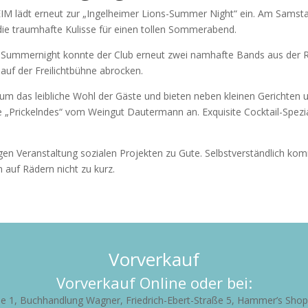
M lädt erneut zur „Ingelheimer Lions-Summer Night“ ein. Am Samstag
die traumhafte Kulisse für einen tollen Sommerabend.
er Summernight konnte der Club erneut zwei namhafte Bands aus der Re
auf der Freilichtbühne abrocken.
 um das leibliche Wohl der Gäste und bieten neben kleinen Gerichten 
„Prickelndes“ vom Weingut Dautermann an. Exquisite Cocktail-Spezi
en Veranstaltung sozialen Projekten zu Gute. Selbstverständlich kom
 auf Rädern nicht zu kurz.
Vorverkauf
Vorverkauf Online oder bei:
ße 1,
Buchhandlung Wagner, Friedrich-Ebert-Straße 5,
Hammer’s Shop,