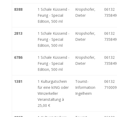
8388
1 Schale Küssend -
Kropshofer,
06132
Feurig - Special
Dieter
735849
Edition, 500 ml
2813
1 Schale Küssend -
Kropshofer,
06132
Feurig - Special
Dieter
735849
Edition, 500 ml
6786
1 Schale Küssend -
Kropshofer,
06132
Feurig - Special
Dieter
735849
Edition, 500 ml
1381
1 Kulturgutschein
Tourist-
06132
für eine kING oder
Information
710009
Winzerkeller
Ingelheim
Veranstaltung à
25,00 €