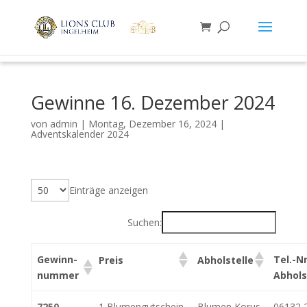
Gewinne 16. Dezember 2024
von
admin
|
Montag, Dezember 16, 2024
|
Adventskalender 2024
Einträge anzeigen
Suchen:
Gewinn-
Tel.-Nr
Preis
Abholstelle
nummer
Abhols
7250
1 Blumengutschein
Blumen Korus
06132 