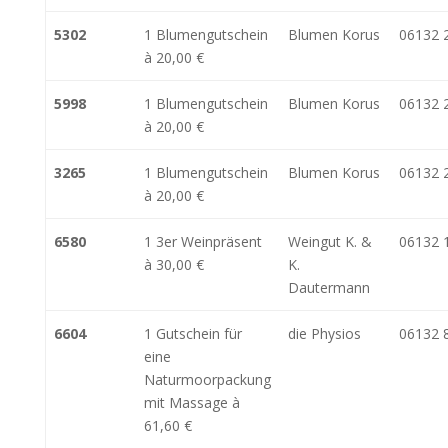
5302
1 Blumengutschein
Blumen Korus
06132 
à 20,00 €
5998
1 Blumengutschein
Blumen Korus
06132 
à 20,00 €
3265
1 Blumengutschein
Blumen Korus
06132 
à 20,00 €
6580
1 3er Weinpräsent
Weingut K. &
06132 
à 30,00 €
K.
Dautermann
6604
1 Gutschein für
die Physios
06132 
eine
Naturmoorpackung
mit Massage à
61,60 €