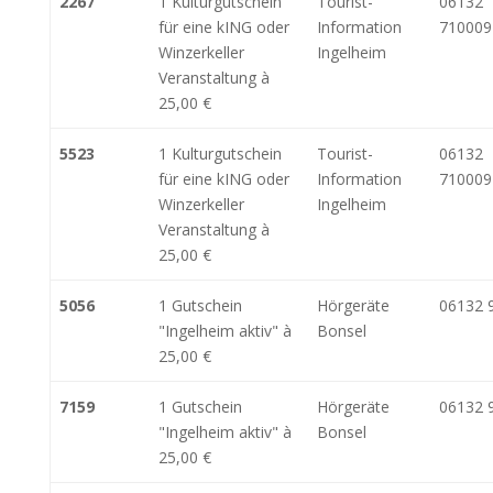
2267
1 Kulturgutschein
Tourist-
06132
für eine kING oder
Information
710009
Winzerkeller
Ingelheim
Veranstaltung à
25,00 €
5523
1 Kulturgutschein
Tourist-
06132
für eine kING oder
Information
710009
Winzerkeller
Ingelheim
Veranstaltung à
25,00 €
5056
1 Gutschein
Hörgeräte
06132 
"Ingelheim aktiv" à
Bonsel
25,00 €
7159
1 Gutschein
Hörgeräte
06132 
"Ingelheim aktiv" à
Bonsel
25,00 €