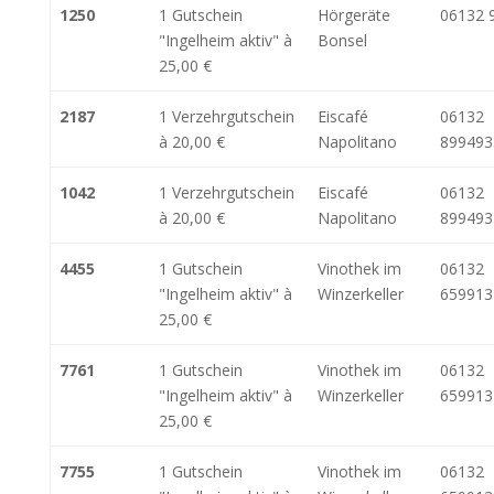
1250
1 Gutschein
Hörgeräte
06132 
"Ingelheim aktiv" à
Bonsel
25,00 €
2187
1 Verzehrgutschein
Eiscafé
06132
à 20,00 €
Napolitano
899493
1042
1 Verzehrgutschein
Eiscafé
06132
à 20,00 €
Napolitano
899493
4455
1 Gutschein
Vinothek im
06132
"Ingelheim aktiv" à
Winzerkeller
659913
25,00 €
7761
1 Gutschein
Vinothek im
06132
"Ingelheim aktiv" à
Winzerkeller
659913
25,00 €
7755
1 Gutschein
Vinothek im
06132