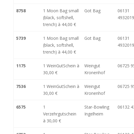
8758
1 Moon Bag small
Got Bag
06131
(black, softshell,
493201
trench) à 44,00 €
5739
1 Moon Bag small
Got Bag
06131
(black, softshell,
493201
trench) à 44,00 €
1175
1 WeinGutSchein à
Weingut
06725 9
30,00 €
Kronenhof
7536
1 WeinGutSchein à
Weingut
06725 9
30,00 €
Kronenhof
6575
1
Star-Bowling
06132 4
Verzehrgutschein
Ingelheim
à 30,00 €