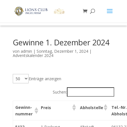
Gewinne 1. Dezember 2024
von
admin
|
Sonntag, Dezember 1, 2024
|
Adventskalender 2024
Einträge anzeigen
Suchen:
Gewinn-
Tel.-Nr.
Preis
Abholstelle
nummer
Abholst
5132
1 Packung
Altstadt
06132 2