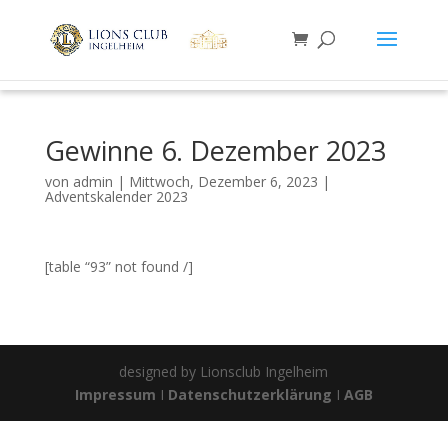
Gewinne 6. Dezember 2023
von
admin
|
Mittwoch, Dezember 6, 2023
|
Adventskalender 2023
[table “93” not found /]
designed by Lionsclub Ingelheim
Impressum
I
Datenschutzerklärung
I
AGB