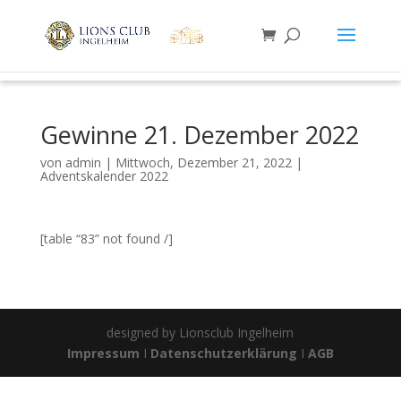
Gewinne 21. Dezember 2022
von
admin
|
Mittwoch, Dezember 21, 2022
|
Adventskalender 2022
[table “83” not found /]
designed by Lionsclub Ingelheim
Impressum
I
Datenschutzerklärung
I
AGB