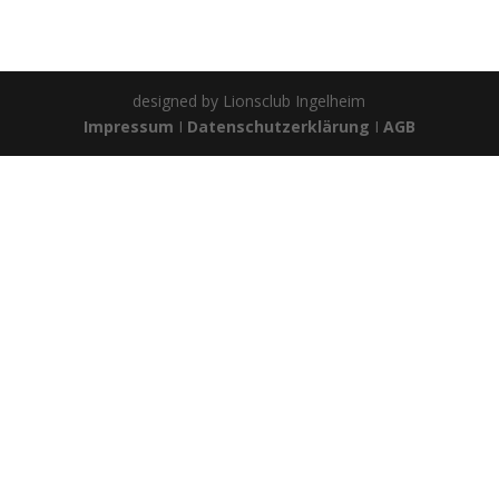
designed by Lionsclub Ingelheim
Impressum
I
Datenschutzerklärung
I
AGB