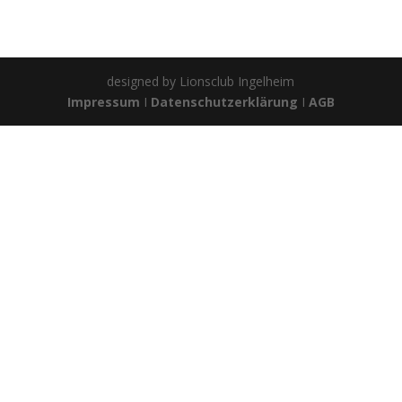
designed by Lionsclub Ingelheim
Impressum
I
Datenschutzerklärung
I
AGB