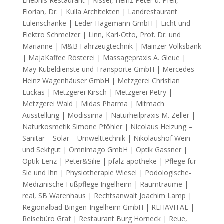
Erlebnis Restaurant | Kissel, Heinz Peter u. Pfeil,
Florian, Dr. | Kulla Architekten | Landrestaurant
Eulenschänke | Leder Hagemann GmbH | Licht und
Elektro Schmelzer | Linn, Karl-Otto, Prof. Dr. und
Marianne | M&B Fahrzeugtechnik | Mainzer Volksbank
| MajaKaffee Rösterei | Massagepraxis A. Gleue |
May Kübeldienste und Transporte GmbH | Mercedes
Heinz Wagenhäuser GmbH | Metzgerei Christian
Luckas | Metzgerei Kirsch | Metzgerei Petry |
Metzgerei Wald | Midas Pharma | Mitmach
Ausstellung | Modissima | Naturheilpraxis M. Zeller |
Naturkosmetik Simone Pföhler | Nicolaus Heizung –
Sanitär – Solar – Umwelttechnik | Nikolaushof Wein-
und Sektgut | Omnimago GmbH | Optik Gassner |
Optik Lenz | Peter&Silie | pfalz-apotheke | Pflege für
Sie und Ihn | Physiotherapie Wiesel | Podologische-
Medizinische Fußpflege Ingelheim | Raumträume |
real, SB Warenhaus | Rechtsanwalt Joachim Lamp |
Regionalbad Bingen-Ingelheim GmbH | REHAVITAL |
Reisebüro Graf | Restaurant Burg Horneck | Reue,