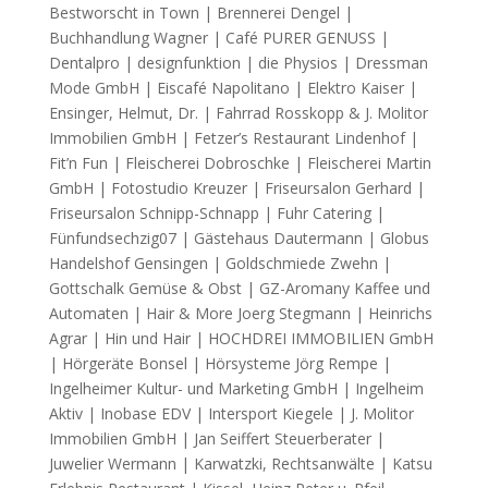
Bestworscht in Town | Brennerei Dengel |
Buchhandlung Wagner | Café PURER GENUSS |
Dentalpro | designfunktion | die Physios | Dressman
Mode GmbH | Eiscafé Napolitano | Elektro Kaiser |
Ensinger, Helmut, Dr. | Fahrrad Rosskopp & J. Molitor
Immobilien GmbH | Fetzer’s Restaurant Lindenhof |
Fit’n Fun | Fleischerei Dobroschke | Fleischerei Martin
GmbH | Fotostudio Kreuzer | Friseursalon Gerhard |
Friseursalon Schnipp-Schnapp | Fuhr Catering |
Fünfundsechzig07 | Gästehaus Dautermann | Globus
Handelshof Gensingen | Goldschmiede Zwehn |
Gottschalk Gemüse & Obst | GZ-Aromany Kaffee und
Automaten | Hair & More Joerg Stegmann | Heinrichs
Agrar | Hin und Hair | HOCHDREI IMMOBILIEN GmbH
| Hörgeräte Bonsel | Hörsysteme Jörg Rempe |
Ingelheimer Kultur- und Marketing GmbH | Ingelheim
Aktiv | Inobase EDV | Intersport Kiegele | J. Molitor
Immobilien GmbH | Jan Seiffert Steuerberater |
Juwelier Wermann | Karwatzki, Rechtsanwälte | Katsu