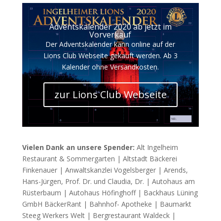
Adventskalender 2020 ab jetzt im
Vorverkauf
Der Adventskalender kann online auf der
Lions Club Webseite gekauft werden. Ab 3
Kalender ohne Versandkosten.
zur Lions Club Webseite
Vielen Dank an unsere Spender:
Alt Ingelheim
Restaurant & Sommergarten | Altstadt Bäckerei
Finkenauer | Anwaltskanzlei Vogelsberger | Arends,
Hans-Jürgen, Prof. Dr. und Claudia, Dr. | Autohaus am
Rüsterbaum | Autohaus Höfinghoff | Backhaus Lüning
GmbH BäckerRant | Bahnhof- Apotheke | Baumarkt
Steeg Werkers Welt | Bergrestaurant Waldeck |